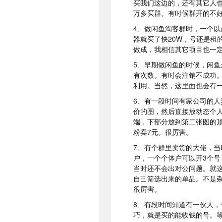
买我们这边的，还有其它人也
万多
买群。有时候群开的不
4、做闲鱼淘客群时，
一个
以
器就买了
快20
W，
号还是
租
做成，我相信其它项目
也一
5、早期做闲鱼的时候，闲
有次数。有时会注销不成功
利用。当然，这里面也会有
6、有一段时间有家公司的
价的图，然后直接放动态个
端，下部分放到第二张图的
粉卖7元。很厉害。
7、有个群里卖货的大佬，当
户，一个个体户可以开3个
当时还不会出对公问题。就这
自己筛选出来的单品。不是杂
很厉害。
8、有段时间知道有一伙人
巧，就是买的能收钱的号。